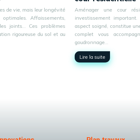
s de vie, mais leur longévité
Aménager une cour résid
 optimales. Affaissements,
investissement important.
 les joints… Ces problèmes
aspect soigné, constitue un
tion rigoureuse du sol et au
complet vous accompag
goudronnage…
Lire la suite
Innovations
Plan travaux