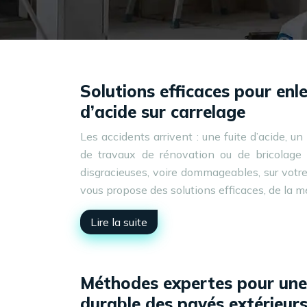
Solutions efficaces pour enle
d’acide sur carrelage
Les accidents arrivent : une fuite d’acide, u
de travaux de rénovation ou de bricolage 
disgracieuses, voire dommageables, sur votre
vous propose des solutions efficaces, de la 
Lire la suite
Méthodes expertes pour une 
durable des pavés extérieur