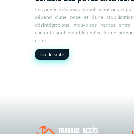
Les pavés extérieurs embellissent nos espace
dépend d’une pose et d’une stabilisation
désintégrations, mauvaises herbes entre
courants sont évitables grâce à une prépara
choix…
Lire la suite