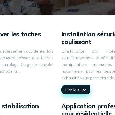
ver les taches
Installation sécur
coulissant
n déversement accidentel lors
L’installation d’un mo
peuvent laisser des taches
significativement la sécurit
 carrelage. Ce guide complet
manipulations manuelles 
méthode la…
notamment pour les person
exhaustif vous permettra d
Lire la suite
stabilisation
Application profe
s
cour résidentielle