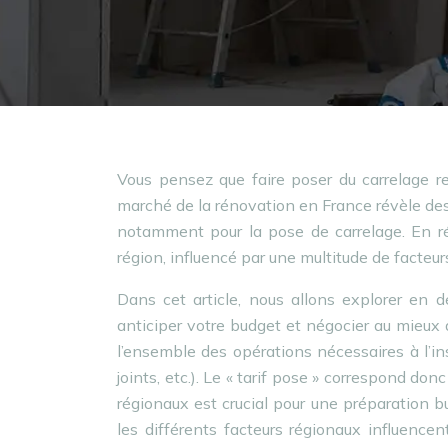
Vous pensez que faire poser du carrelage r
marché de la rénovation en France révèle des d
notamment pour la pose de carrelage. En réa
région, influencé par une multitude de facteur
Dans cet article, nous allons explorer en dé
anticiper votre budget et négocier au mieux 
l’ensemble des opérations nécessaires à l’inst
joints, etc.). Le « tarif pose » correspond do
régionaux est crucial pour une préparation 
les différents facteurs régionaux influence