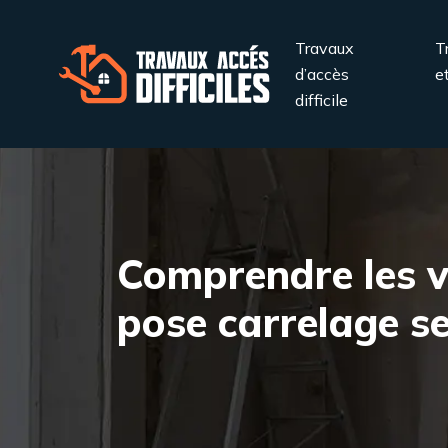
Travaux
T
d’accès
e
difficile
Comprendre les v
pose carrelage se