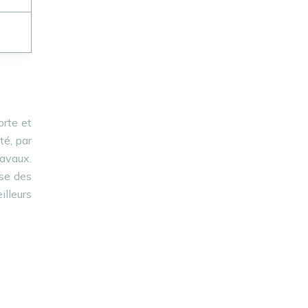
orte et
té, par
ravaux.
sse des
illeurs