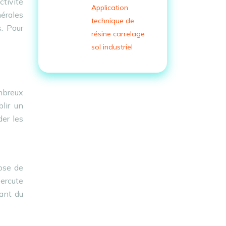
ctivité
Application
nérales
technique de
. Pour
résine carrelage
sol industriel
mbreux
lir un
der les
pose de
ercute
lant du