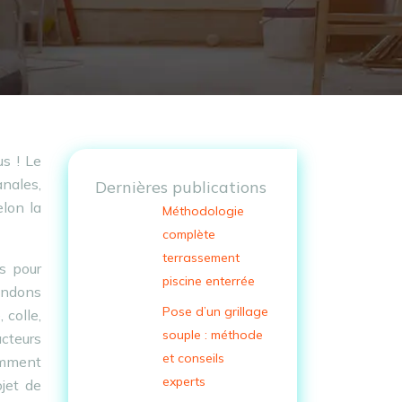
s ! Le
anales,
Dernières publications
elon la
Méthodologie
complète
terrassement
és pour
piscine enterrée
tendons
Pose d’un grillage
 colle,
souple : méthode
acteurs
et conseils
comment
experts
ojet de