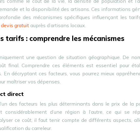
rs comme le coût de la vie, la densité de population et l’a
emande et la disponibilité des artisans. Ces informations gé
ofondie des mécanismes spécifiques influençant les tarifs
n
devis gratuit
auprès d’artisans locaux.
les tarifs : comprendre les mécanismes
 uniquement une question de situation géographique. De no
coût final. Comprendre ces éléments est essentiel pour étab
rs. En décryptant ces facteurs, vous pourrez mieux appréhen
pour maîtriser vos dépenses.
ct direct
’un des facteurs les plus déterminants dans le prix de la 
nt considérablement d’une région à l’autre, ce qui se rép
lyser ce coût, il faut tenir compte de différents aspects, al
alification du carreleur.