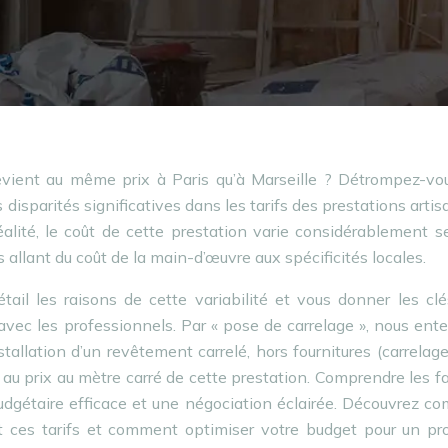
evient au même prix à Paris qu’à Marseille ? Détrompez-vou
isparités significatives dans les tarifs des prestations artis
lité, le coût de cette prestation varie considérablement s
s allant du coût de la main-d’œuvre aux spécificités locales.
tail les raisons de cette variabilité et vous donner les cl
avec les professionnels. Par « pose de carrelage », nous en
allation d’un revêtement carrelé, hors fournitures (carrelage,
nc au prix au mètre carré de cette prestation. Comprendre les f
budgétaire efficace et une négociation éclairée. Découvrez 
nt ces tarifs et comment optimiser votre budget pour un pr