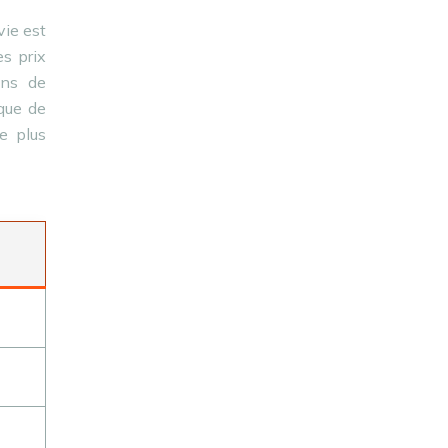
vie est
es prix
ens de
ique de
e plus