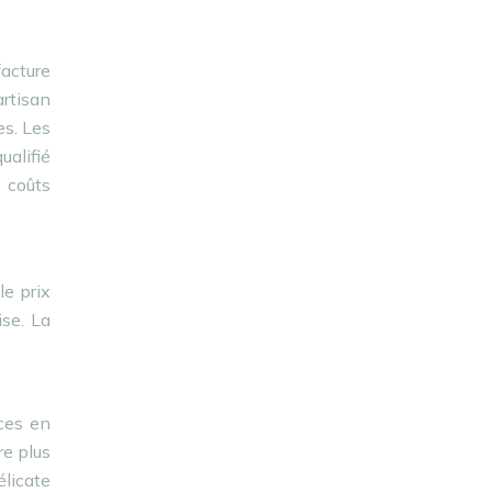
facture
artisan
es. Les
ualifié
 coûts
le prix
ise. La
nces en
re plus
élicate