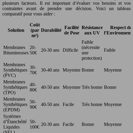
plusieurs facteurs. Il est important d’évaluer vos besoins et vos
contraintes avant de prendre une décision. Voici un tableau
comparatif pour vous aider :
Coût
Facilité
Résistance
Respect de
Solution
(par
Durabilité
de Pose
aux UV
l’Environnem
m²)
Faible
Membranes
20-
(nécessite
20-30 ans
Difficile
Faible
Bitumineuses
50€
une
protection)
Membranes
30-
Synthétiques
30-40 ans
Moyenne
Bonne
Moyenne
70€
(PVC)
Membranes
40-
Synthétiques
40-50 ans
Moyenne
Très bonne
Bonne
80€
(TPO)
Membranes
50-
Synthétiques
40-50 ans
Facile
Très bonne
Moyenne
90€
(EPDM)
Systèmes
d’Étanchéité
50-
20-30 ans
Facile
Bonne
Moyenne
Liquides
100€
(SEL)