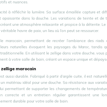
otifs et nuances.
ité à réfléchir la lumière. Sa surface émaillée capture et dif
 apaisante dans la douche. Les variations de teinte et de 
 créant une atmosphère relaxante et propice à la détente. Le 
éritable havre de paix, un lieu où l’on peut se ressourcer.
yle marocain, permettant de recréer l’ambiance des riads 
eurs naturelles évoquent les paysages du Maroc, tandis q
traditionnelle. En utilisant le zellige dans votre douche, vous
ment à votre salle de bain, créant un espace unique et dépays
 zellige marocain
st aussi durable. Fabriqué à partir d’argile cuite, il est nature
ait un matériau idéal pour une douche. Sa résistance aux variat
 lui permettant de supporter les changements de températur
on correcte et un entretien régulier garantissent une lon
sement durable pour votre salle de bain.