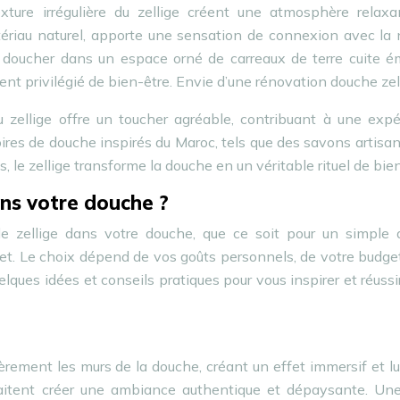
exture irrégulière du zellige créent une atmosphère relaxa
atériau naturel, apporte une sensation de connexion avec la 
e doucher dans un espace orné de carreaux de terre cuite é
nt privilégié de bien-être. Envie d’une rénovation douche zel
du zellige offre un toucher agréable, contribuant à une exp
res de douche inspirés du Maroc, tels que des savons artisa
, le zellige transforme la douche en un véritable rituel de bien
ans votre douche ?
le zellige dans votre douche, que ce soit pour un simple 
et. Le choix dépend de vos goûts personnels, de votre budge
lques idées et conseils pratiques pour vous inspirer et réussi
tièrement les murs de la douche, créant un effet immersif et l
haitent créer une ambiance authentique et dépaysante. Une