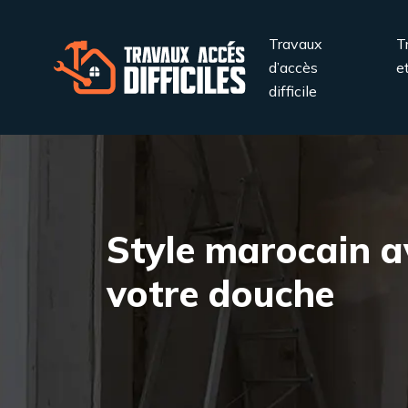
Travaux
T
d’accès
e
difficile
Style marocain a
votre douche