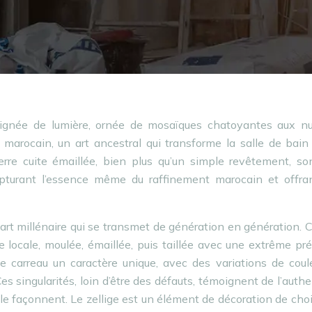
ignée de lumière, ornée de mosaïques chatoyantes aux n
e marocain, un art ancestral qui transforme la salle de bai
erre cuite émaillée, bien plus qu’un simple revêtement, so
capturant l’essence même du raffinement marocain et offra
un art millénaire qui se transmet de génération en génération.
le locale, moulée, émaillée, puis taillée avec une extrême pré
e carreau un caractère unique, avec des variations de coule
es singularités, loin d’être des défauts, témoignent de l’authe
 le façonnent. Le zellige est un élément de décoration de cho