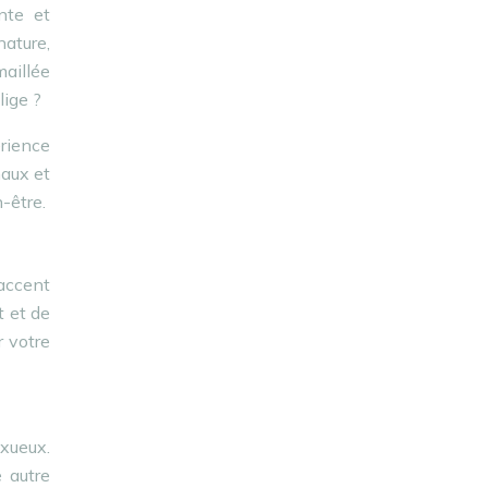
nte et
nature,
maillée
lige ?
érience
naux et
-être.
accent
t et de
r votre
uxueux.
 autre