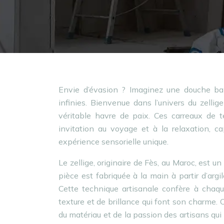
Envie d’évasion ? Imaginez une douche ba
infinies. Bienvenue dans l’univers du zellig
véritable havre de paix. Ces carreaux de t
invitation au voyage et à la relaxation, 
expérience sensorielle unique.
Le zellige, originaire de Fès, au Maroc, est 
pièce est fabriquée à la main à partir d’argi
Cette technique artisanale confère à chaqu
texture et de brillance qui font son charme. C
du matériau et de la passion des artisans qui