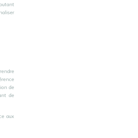
joutant
naliser
prendre
hérence
tion de
tant de
nce aux