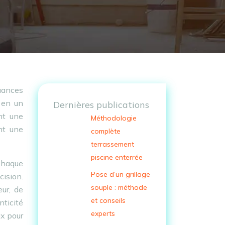
uances
n en un
Dernières publications
nt une
Méthodologie
nt une
complète
terrassement
piscine enterrée
 Chaque
Pose d’un grillage
cision.
souple : méthode
ur, de
et conseils
nticité
experts
ix pour