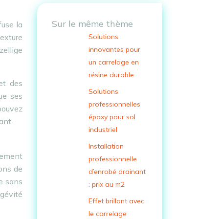
Sur le même thème
fuse la
texture
Solutions
zellige
innovantes pour
un carrelage en
résine durable
et des
Solutions
ue ses
professionnelles
 pouvez
époxy pour sol
ant.
industriel
Installation
llement
professionnelle
ions de
d’enrobé drainant
e sans
: prix au m2
gévité
Effet brillant avec
le carrelage