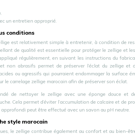
.
ec un entretien approprié.
ous conditions
llige est relativement simple à entretenir, à condition de re
llant de qualité est essentielle pour protéger le zellige et les
 appliqué régulièrement, en suivant les instructions du fabric
t non abrasifs permet de préserver l’éclat du zellige et d
s acides ou agressifs qui pourraient endommager la surface ém
 le carrelage zellige marocain afin de préserver son éclat.
andé de nettoyer le zellige avec une éponge douce et de
che. Cela permet d’éviter l’accumulation de calcaire et de pr
s approfondi peut être effectué avec un savon au pH neutre.
che style marocain
ques, le zellige contribue également au confort et au bien-êt