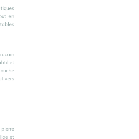
étiques
out en
itables
rocain
btil et
touche
ut vers
 pierre
lige et