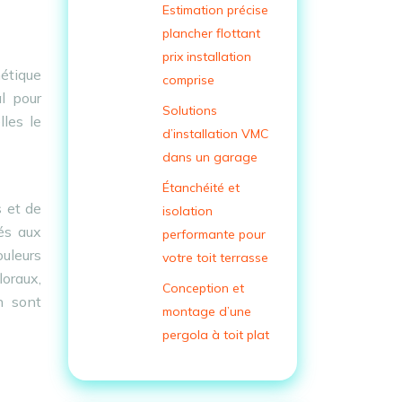
Estimation précise
plancher flottant
prix installation
étique
comprise
al pour
Solutions
les le
d’installation VMC
dans un garage
Étanchéité et
s et de
isolation
és aux
performante pour
ouleurs
votre toit terrasse
loraux,
Conception et
n sont
montage d’une
pergola à toit plat