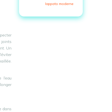
lappato moderne
specter
 joints
ant. Un
’éviter
aillée.
 l’eau
olonger
re dans