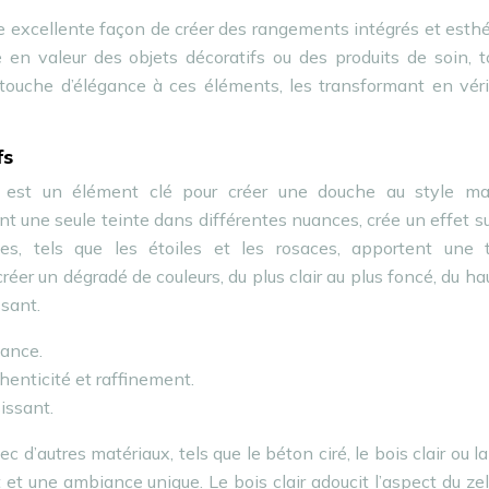
ne excellente façon de créer des rangements intégrés et esth
 en valeur des objets décoratifs ou des produits de soin, t
 touche d’élégance à ces éléments, les transformant en vér
fs
 est un élément clé pour créer une douche au style ma
t une seule teinte dans différentes nuances, crée un effet su
ues, tels que les étoiles et les rosaces, apportent une 
créer un dégradé de couleurs, du plus clair au plus foncé, du ha
ssant.
gance.
henticité et raffinement.
sissant.
c d’autres matériaux, tels que le béton ciré, le bois clair ou la
 et une ambiance unique. Le bois clair adoucit l’aspect du zel