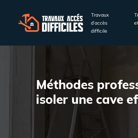
Travaux
T
d’accès
e
difficile
Méthodes profess
isoler une cave e