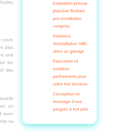
thodes
Estimation précise
plancher flottant
prix installation
comprise
Solutions
e cave.
d’installation VMC
es plus
dans un garage
ra une
Étanchéité et
ir les
isolation
et des
performante pour
votre toit terrasse
Conception et
suelle
montage d’une
isez un
pergola à toit plat
ct avec
ente ou