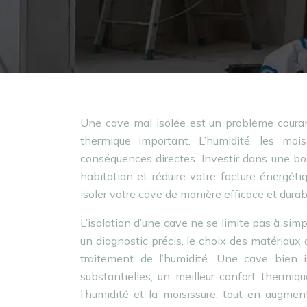
Une cave mal isolée est un problème couran
thermique important. L’humidité, les moi
conséquences directes. Investir dans une bon
habitation et réduire votre facture énergét
isoler votre cave de manière efficace et durab
L’isolation d’une cave ne se limite pas à si
un diagnostic précis, le choix des matériaux
traitement de l’humidité. Une cave bien 
substantielles, un meilleur confort thermiqu
l’humidité et la moisissure, tout en augme