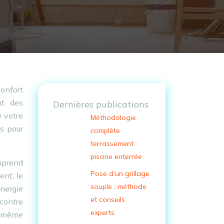
onfort
nt des
Dernières publications
e votre
Méthodologie
es pour
complète
terrassement
piscine enterrée
omprend
Pose d’un grillage
ent, le
souple : méthode
nergie
et conseils
 contre
experts
t même