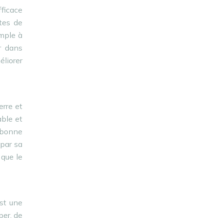
fficace
tes de
imple à
r dans
éliorer
erre et
able et
e bonne
 par sa
 que le
est une
per, de