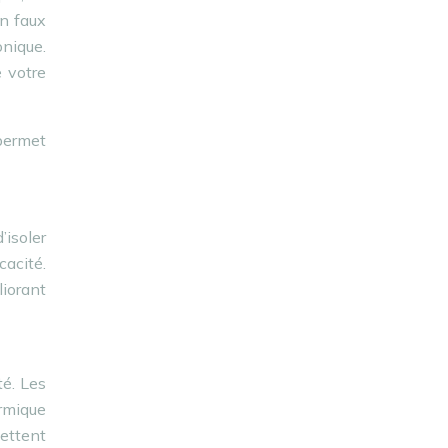
un faux
onique.
e votre
permet
’isoler
cacité.
liorant
té. Les
rmique
ettent