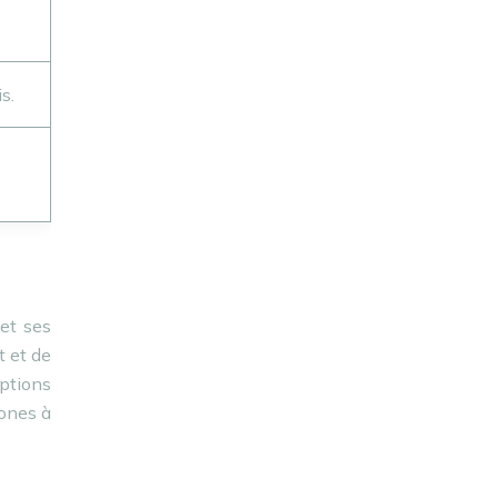
s.
 et ses
t et de
options
zones à