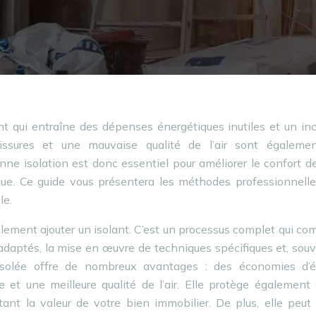
t qui entraîne des dépenses énergétiques inutiles et un inc
sissures et une mauvaise qualité de l’air sont égaleme
ne isolation est donc essentiel pour améliorer le confort d
ique. Ce guide vous présentera les méthodes professionnell
le.
mplement ajouter un isolant. C’est un processus complet qui c
 adaptés, la mise en œuvre de techniques spécifiques et, souv
isolée offre de nombreux avantages : des économies d’é
e et une meilleure qualité de l’air. Elle protège également
ntant la valeur de votre bien immobilier. De plus, elle peu