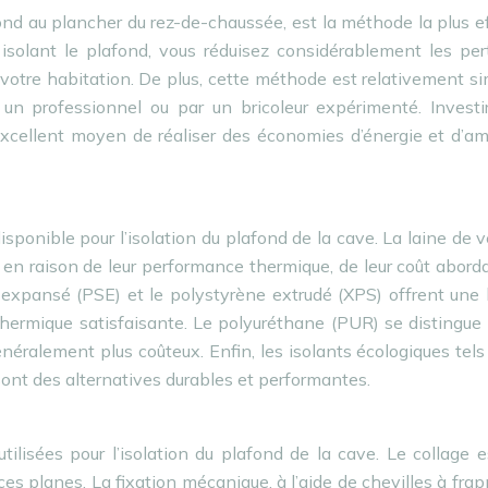
pond au plancher du rez-de-chaussée, est la méthode la plus e
isolant le plafond, vous réduisez considérablement les per
 votre habitation. De plus, cette méthode est relativement s
un professionnel ou par un bricoleur expérimenté. Investi
excellent moyen de réaliser des économies d’énergie et d’am
sponible pour l’isolation du plafond de la cave. La laine de v
 en raison de leur performance thermique, de leur coût abord
ène expansé (PSE) et le polystyrène extrudé (XPS) offrent un
thermique satisfaisante. Le polyuréthane (PUR) se distingue
néralement plus coûteux. Enfin, les isolants écologiques tels
 sont des alternatives durables et performantes.
ilisées pour l’isolation du plafond de la cave. Le collage 
s planes. La fixation mécanique, à l’aide de chevilles à frap