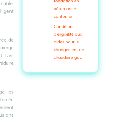
fondation en
utile.
béton armé
lligent
conforme
Conditions
d’éligibilité aux
rée de
aides pour le
lairage
changement de
t. Des
chaudière gaz
réduire
ge, les
nforcée
agement
rusions