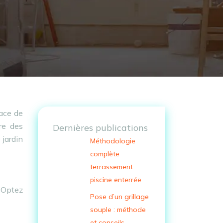
pace de
ore des
Dernières publications
 jardin
Méthodologie
complète
terrassement
piscine enterrée
. Optez
Pose d’un grillage
souple : méthode
et conseils