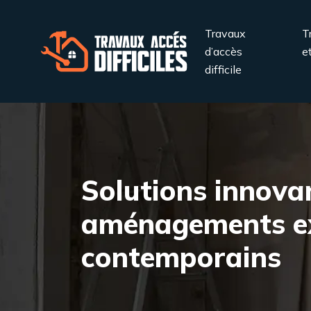
Travaux
T
d’accès
e
difficile
Solutions innova
aménagements ex
contemporains