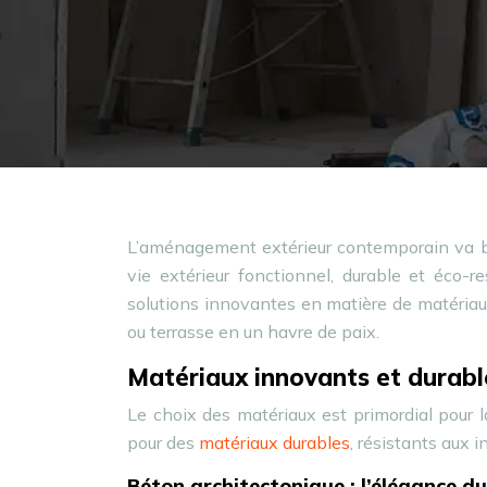
L’aménagement extérieur contemporain va bie
vie extérieur fonctionnel, durable et éco-r
solutions innovantes en matière de matériaux
ou terrasse en un havre de paix.
Matériaux innovants et durable
Le choix des matériaux est primordial pour 
pour des
matériaux durables
, résistants aux 
Béton architectonique : l’élégance d