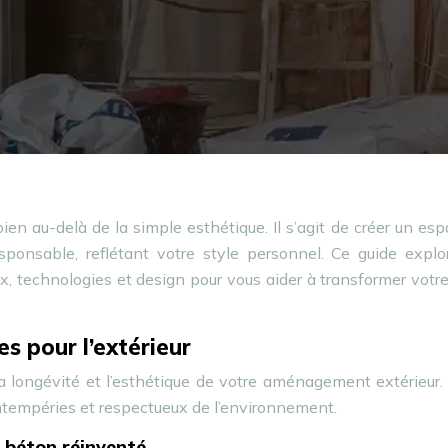
n au-delà de la simple esthétique. Il s’agit de créer un es
esponsable, reflétant votre style personnel. Ce guide expl
, technologies et design pour vous aider à transformer votre
s pour l’extérieur
la longévité et l’esthétique de votre aménagement extérieur
intempéries et respectueux de l’environnement.
u béton réinventé