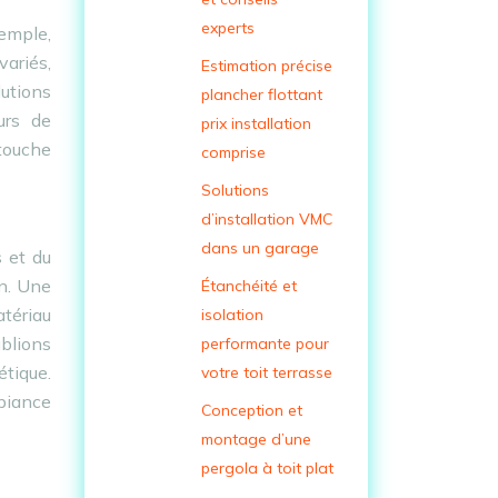
experts
xemple,
variés,
Estimation précise
lutions
plancher flottant
urs de
prix installation
touche
comprise
Solutions
d’installation VMC
dans un garage
 et du
en. Une
Étanchéité et
tériau
isolation
ublions
performante pour
étique.
votre toit terrasse
biance
Conception et
montage d’une
pergola à toit plat