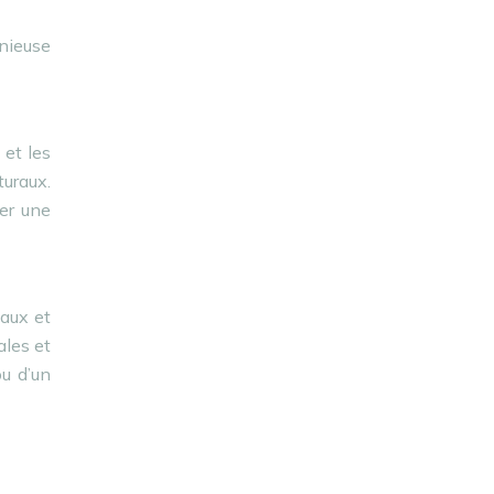
onieuse
 et les
turaux.
éer une
taux et
ales et
ou d’un