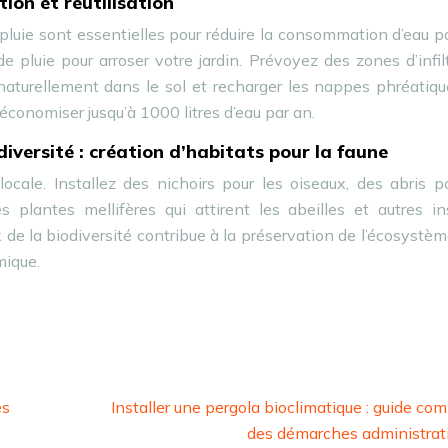
ion et réutilisation
e pluie sont essentielles pour réduire la consommation d’eau p
e pluie pour arroser votre jardin. Prévoyez des zones d’infil
er naturellement dans le sol et recharger les nappes phréatiq
 économiser jusqu’à 1000 litres d’eau par an.
versité : création d’habitats pour la faune
ocale. Installez des nichoirs pour les oiseaux, des abris p
 plantes mellifères qui attirent les abeilles et autres in
e la biodiversité contribue à la préservation de l’écosystèm
mique.
es
Installer une pergola bioclimatique : guide com
des démarches administrat