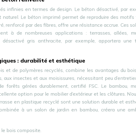
tés infinies en termes de design. Le béton désactivé, par e
t naturel. Le béton imprimé permet de reproduire des motifs 
bré, renforcé par des fibres, offre une résistance accrue. Ces so
tent à de nombreuses applications : terrasses, allées, m
désactivé gris anthracite, par exemple, apportera une 
iques : durabilité et esthétique
is et de polymères recyclés, combine les avantages du bois
es, aux insectes et aux moisissures, nécessitant peu d’entreti
de forêts gérées durablement, certifié FSC. Le bambou, ma
llente option pour le mobilier d’extérieur et les clôtures. N’o
rrasse en plastique recyclé sont une solution durable et esth
, combinée à un salon de jardin en bambou, créera une am
 le bois composite.