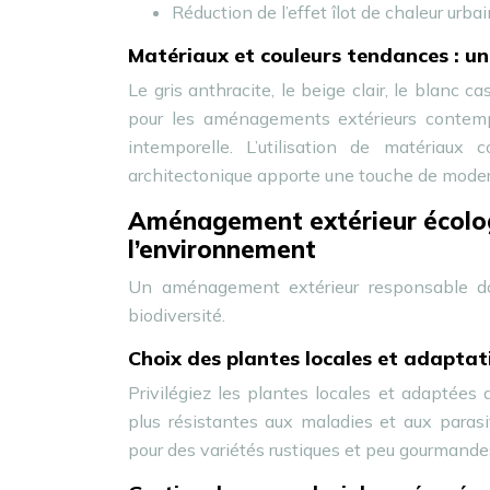
Réduction de l’effet îlot de chaleur urba
Matériaux et couleurs tendances : 
Le gris anthracite, le beige clair, le blanc 
pour les aménagements extérieurs contemp
intemporelle. L’utilisation de matériaux
architectonique apporte une touche de modern
Aménagement extérieur écolog
l’environnement
Un aménagement extérieur responsable doi
biodiversité.
Choix des plantes locales et adaptat
Privilégiez les plantes locales et adaptées 
plus résistantes aux maladies et aux parasit
pour des variétés rustiques et peu gourmande