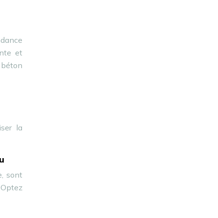
endance
nte et
 béton
ser la
u
e, sont
. Optez