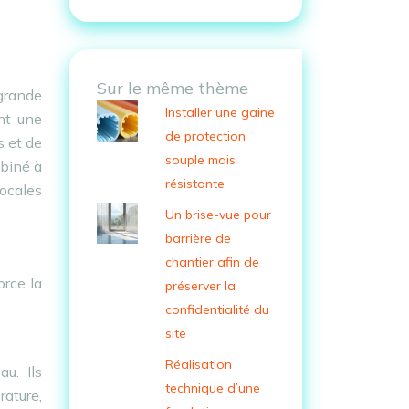
Sur le même thème
 grande
Installer une gaine
nt une
de protection
s et de
souple mais
mbiné à
résistante
locales
Un brise-vue pour
barrière de
chantier afin de
orce la
préserver la
confidentialité du
site
Réalisation
u. Ils
technique d’une
rature,