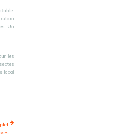
otable.
tration
ues. Un
our les
sectes
e local
plet
ives